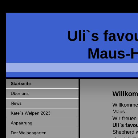
Uli`s favo
Maus-
Startseite
Willko
Über uns
News
Willkomme
Maus.
Kate`s Welpen 2023
Wir freuen
Anpaarung
Uli`s favo
Shepherd w
Der Welpengarten