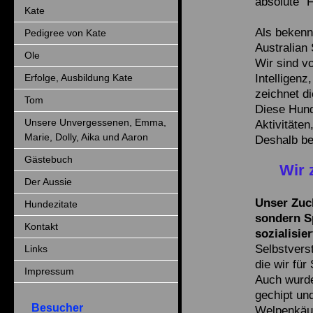
absolute "F
Kate
Als bekenn
Pedigree von Kate
Australian
Ole
Wir sind v
Intelligenz
Erfolge, Ausbildung Kate
zeichnet d
Tom
Diese Hund
Unsere Unvergessenen, Emma,
Aktivitäte
Marie, Dolly, Aika und Aaron
Deshalb be
Gästebuch
Wir 
Der Aussie
Unser Zuch
Hundezitate
sondern S
Kontakt
sozialisie
Selbstvers
Links
die wir für
Impressum
Auch wurde
gechipt un
Besucher
Welpenkäuf