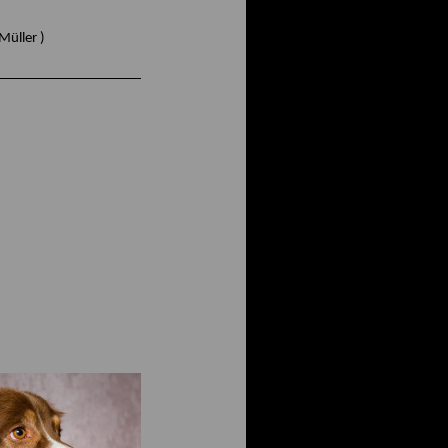
ller )