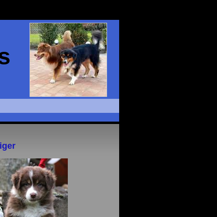
s
iger