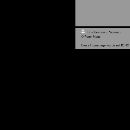
Druckversion
|
Sitemap
© Peter Maus
Diese Homepage wurde mit
IONOS